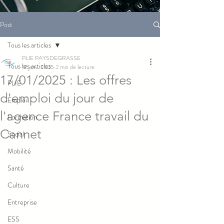
Post
Tous les articles
PLIE PAYSDEGRASSE
Tous les articles
17 janv. 2025
2 min de lecture
17/01/2025 : Les offres
PLIE
d'emploi du jour de
Emploi
l'agence France travail du
Formation
Cannet
Social
Mobilité
Santé
Culture
Entreprise
ESS