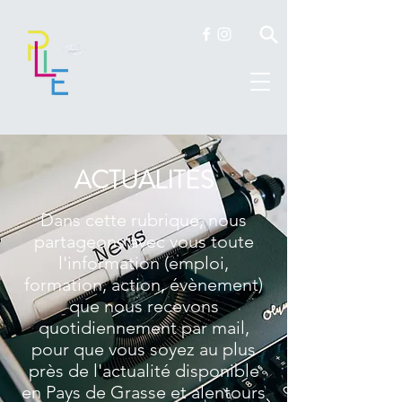
ACTUALITES
Dans cette rubrique, nous
partageons avec vous toute
l'information (emploi,
formation, action, évènement)
que nous recevons
quotidiennement par mail,
pour que vous soyez au plus
près de l'actualité disponible
en Pays de Grasse et alentours