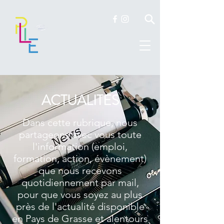
ACTUALITES
Dans cette rubrique, nous
partageons avec vous toute
l'information (emploi,
formation, action, évènement)
que nous recevons
quotidiennement par mail,
pour que vous soyez au plus
près de l'actualité disponible
en Pays de Grasse et alentours