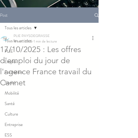
Post
Tous les articles
PLIE PAYSDEGRASSE
Tous les articles
17 oct. 2025
1 min de lecture
17/10/2025 : Les offres
PLIE
d'emploi du jour de
Emploi
l'agence France travail du
Formation
Cannet
Social
Mobilité
Santé
Culture
Entreprise
ESS