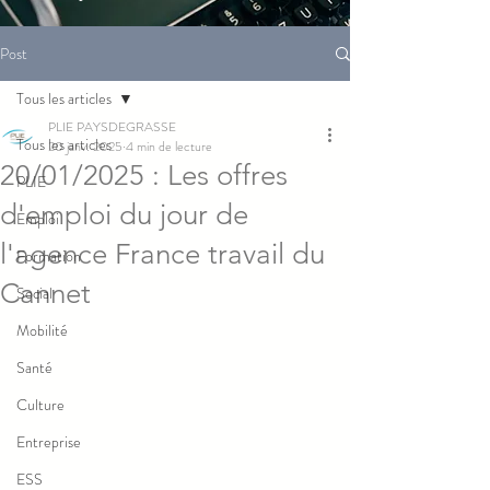
Post
Tous les articles
PLIE PAYSDEGRASSE
Tous les articles
20 janv. 2025
4 min de lecture
20/01/2025 : Les offres
PLIE
d'emploi du jour de
Emploi
l'agence France travail du
Formation
Cannet
Social
Mobilité
Santé
Culture
Entreprise
ESS