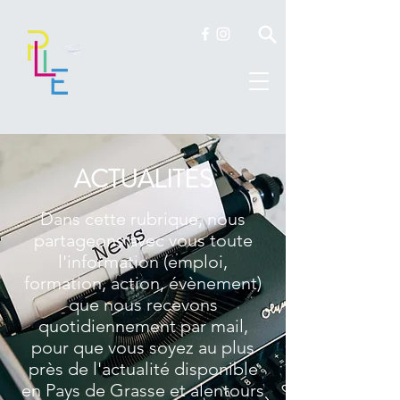
ACTUALITES
Dans cette rubrique, nous
partageons avec vous toute
l'information (emploi,
formation, action, évènement)
que nous recevons
quotidiennement par mail,
pour que vous soyez au plus
près de l'actualité disponible
en Pays de Grasse et alentours