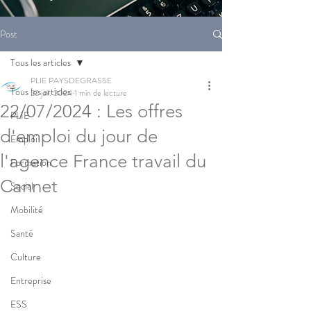
Post
Tous les articles
PLIE PAYSDEGRASSE
Tous les articles
22 juil. 2024
1 min de lecture
22/07/2024 : Les offres
PLIE
d'emploi du jour de
Emploi
l'agence France travail du
Formation
Cannet
Social
Mobilité
Santé
Culture
Entreprise
ESS