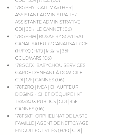
CDD | 35h | NICE (06)
178GPHY | CALL MASTHER | 
ASSISTANT ADMINISTRATIF / 
ASSISTANTE ADMINISTRATIVE | 
CDI | 35h | LE CANNET (06)
178GPHM | ROSAE BY SOVITRAT | 
CANALISATEUR / CANALISATRICE 
(H/F/X) (H/F) | Intérim | 35h | 
COLOMARS (06)
178GCTX | BABYCHOU SERVICES | 
GARDE D'ENFANT À DOMICILE | 
CDI | 12h | CANNES (06)
178FZRQ | IVEA | CHAUFFEUR 
D'EGINS - CHEF D'ÉQUIPE H/F 
TRAVAUX PUBLICS | CDI | 35h | 
CANNES (06)
178FSKF | ORPHELINAT DE LA STE 
FAMILLE | AGENT DE NETTOYAGE 
EN COLLECTIVITÉS (H/F) | CDI | 