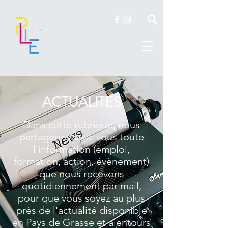
ACTUALITES
Dans cette rubrique, nous
partageons avec vous toute
l'information (emploi,
formation, action, évènement)
que nous recevons
quotidiennement par mail,
pour que vous soyez au plus
près de l'actualité disponible
en Pays de Grasse et alentours