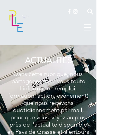
ACTUALITES
Dans cette rubrique, nous
partageons avec vous toute
l'information (emploi,
formation, action, évènement)
que nous recevons
quotidiennement par mail,
pour que vous soyez au plus
près de l'actualité disponible
en Pays de Grasse et alentours