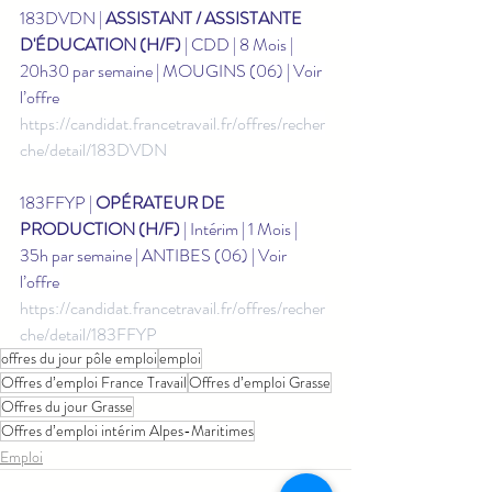
183DVDN | 
ASSISTANT / ASSISTANTE 
D'ÉDUCATION (H/F)
 | CDD | 8 Mois | 
20h30 par semaine | MOUGINS (06) | Voir 
l’offre 
https://candidat.francetravail.fr/offres/recher
che/detail/183DVDN
183FFYP | 
OPÉRATEUR DE 
PRODUCTION (H/F)
 | Intérim | 1 Mois | 
35h par semaine | ANTIBES (06) | Voir 
l’offre 
https://candidat.francetravail.fr/offres/recher
che/detail/183FFYP
offres du jour pôle emploi
emploi
Offres d’emploi France Travail
Offres d’emploi Grasse
Offres du jour Grasse
Offres d’emploi intérim Alpes-Maritimes
Emploi