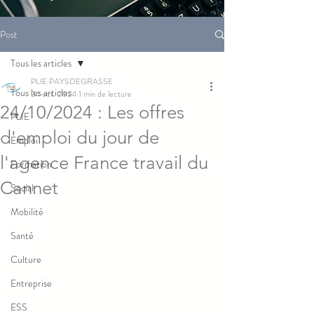
Post
Tous les articles
PLIE PAYSDEGRASSE
Tous les articles
24 oct. 2024
1 min de lecture
24/10/2024 : Les offres
PLIE
d'emploi du jour de
Emploi
l'agence France travail du
Formation
Cannet
Social
Mobilité
Santé
Culture
Entreprise
ESS