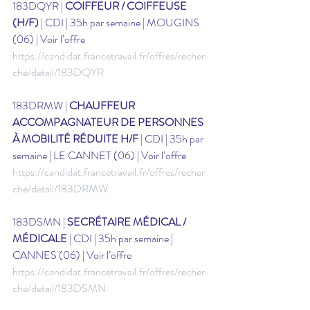
183DQYR | 
COIFFEUR / COIFFEUSE 
(H/F)
 | CDI | 35h par semaine | MOUGINS 
(06) | Voir l’offre 
https://candidat.francetravail.fr/offres/recher
che/detail/183DQYR
183DRMW | 
CHAUFFEUR 
ACCOMPAGNATEUR DE PERSONNES 
À MOBILITÉ RÉDUITE H/F
 | CDI | 35h par 
semaine | LE CANNET (06) | Voir l’offre 
https://candidat.francetravail.fr/offres/recher
che/detail/183DRMW
183DSMN | 
SECRÉTAIRE MÉDICAL / 
MÉDICALE
 | CDI | 35h par semaine | 
CANNES (06) | Voir l’offre 
https://candidat.francetravail.fr/offres/recher
che/detail/183DSMN