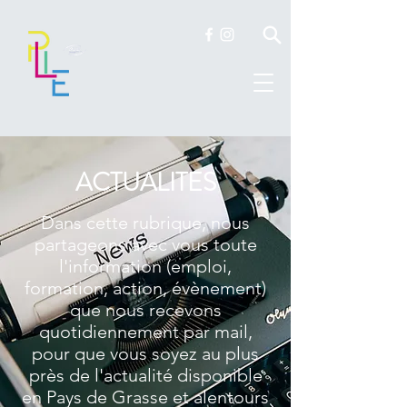
ACTUALITES
Dans cette rubrique, nous
partageons avec vous toute
l'information (emploi,
formation, action, évènement)
que nous recevons
quotidiennement par mail,
pour que vous soyez au plus
près de l'actualité disponible
en Pays de Grasse et alentours