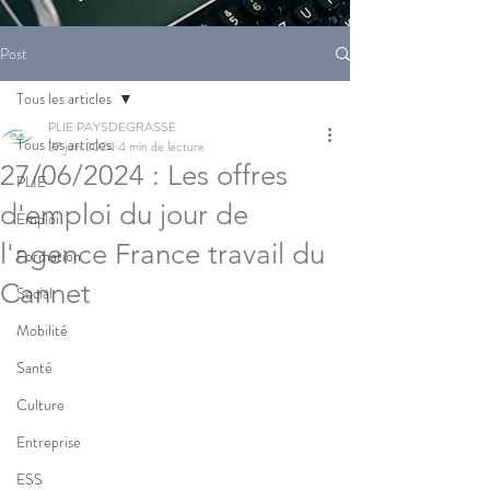
Post
Tous les articles
PLIE PAYSDEGRASSE
Tous les articles
27 juin 2024
4 min de lecture
27/06/2024 : Les offres
PLIE
d'emploi du jour de
Emploi
l'agence France travail du
Formation
Cannet
Social
Mobilité
Santé
Culture
Entreprise
ESS