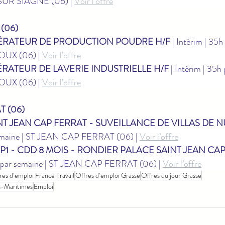
R SIAGNE (06) | 
Voir l’offre
(06)
ÉRATEUR DE PRODUCTION POUDRE H/F
 | Intérim | 35h
X (06) | 
Voir l’offre
RATEUR DE LAVERIE INDUSTRIELLE H/F
 | Intérim | 35h
X (06) | 
Voir l’offre
T (06)
NT JEAN CAP FERRAT - SUVEILLANCE DE VILLAS DE NUI
emaine | ST JEAN CAP FERRAT (06) | 
Voir l’offre
AP1 - CDD 8 MOIS - RONDIER PALACE SAINT JEAN CAP
h par semaine | ST JEAN CAP FERRAT (06) | 
Voir l’offre
res d’emploi France Travail
Offres d’emploi Grasse
Offres du jour Grasse
es-Maritimes
Emploi