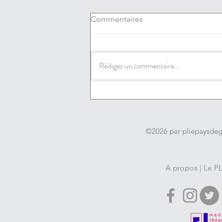
Commentaires
Rédigez un commentaire...
06/08/2026 : Les offres
d'emploi du jour de l'agence
France travail du Cannet
©2026 par pliepaysde
A propos
|
Le P