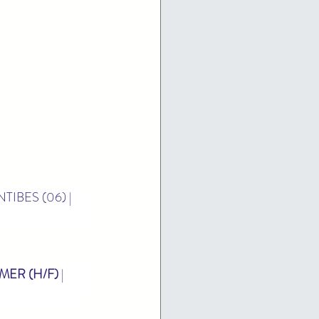
ANTIBES (06) | 
ER (H/F)
 | 