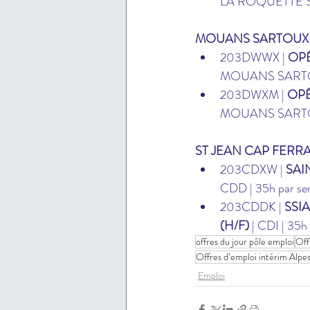
LA ROQUETTE SU
MOUANS SARTOUX 
203DWWX | 
OP
MOUANS SARTOU
203DWXM | 
OPÉ
MOUANS SARTOU
ST JEAN CAP FERRA
203CDXW | 
SAI
CDD | 35h par s
203CDDK | 
SSI
(H/F)
 | CDI | 35
offres du jour pôle emploi
Off
Offres d’emploi intérim Alp
Emploi