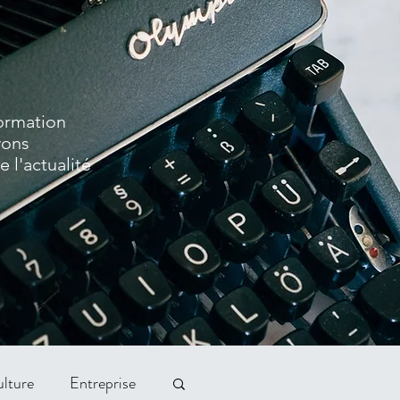
formation
vons
 l'actualité
lture
Entreprise