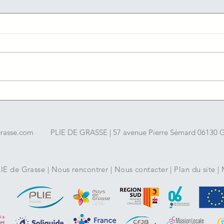
05/08/2026 : Les offres
04/08
d'emploi du jour de l'agence
d'em
France travail du Cannet
Fran
grasse.com
PLIE DE GRASSE | 57 avenue Pierre Sémard 06130 Gr
LIE de Grasse
|
Nous rencontrer
|
Nous contacter
|
Plan du site
|