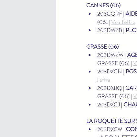
CANNES (06)
203GQRF | 
AID
(06) | 
Voir l’offre
203DWZB | 
PLO
GRASSE (06)
203DWZW | 
AGE
GRASSE (06) | 
V
203DXCN | 
POS
l’offre
203DXBQ | 
CARI
GRASSE (06) | 
V
203DXCJ | 
CHAU
LA ROQUETTE SUR 
203DXCM | 
CON