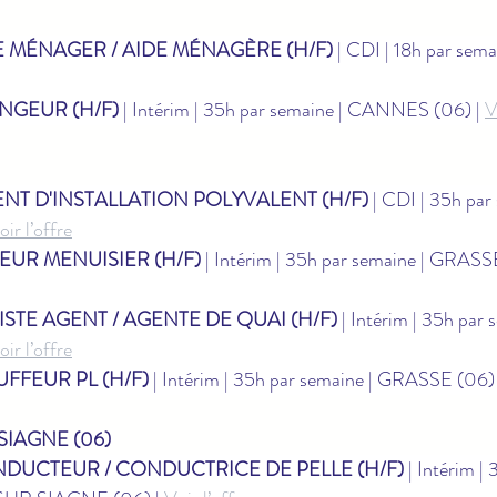
E MÉNAGER / AIDE MÉNAGÈRE (H/F)
 | CDI | 18h par se
NGEUR (H/F)
 | Intérim | 35h par semaine | CANNES (06) | 
V
NT D'INSTALLATION POLYVALENT (H/F)
 | CDI | 35h par
oir l’offre
EUR MENUISIER (H/F)
 | Intérim | 35h par semaine | GRASSE
STE AGENT / AGENTE DE QUAI (H/F)
 | Intérim | 35h par 
oir l’offre
FFEUR PL (H/F)
 | Intérim | 35h par semaine | GRASSE (06) 
SIAGNE (06)
DUCTEUR / CONDUCTRICE DE PELLE (H/F)
 | Intérim |