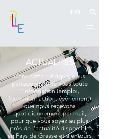
ACTUALITES
Dans cette rubrique, nous
partageons avec vous toute
l'information (emploi,
formation, action, évènement)
que nous recevons
quotidiennement par mail,
pour que vous soyez au plus
près de l'actualité disponible
en Pays de Grasse et alentours