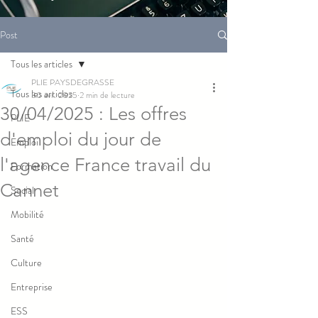
Post
Tous les articles
PLIE PAYSDEGRASSE
Tous les articles
30 avr. 2025
2 min de lecture
30/04/2025 : Les offres
PLIE
d'emploi du jour de
Emploi
l'agence France travail du
Formation
Cannet
Social
Mobilité
Santé
Culture
Entreprise
ESS