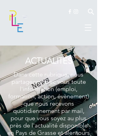
ACTUALITES
Dans cette rubrique, nous
partageons avec vous toute
l'information (emploi,
formation, action, évènement)
que nous recevons
quotidiennement par mail,
pour que vous soyez au plus
près de l'actualité disponible
en Pays de Grasse et alentours