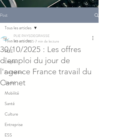
Post
Tous les articles
PLIE PAYSDEGRASSE
Tous les articles
30 oct. 2025
7 min de lecture
30/10/2025 : Les offres
PLIE
d'emploi du jour de
Emploi
l'agence France travail du
Formation
Cannet
Social
Mobilité
Santé
Culture
Entreprise
ESS