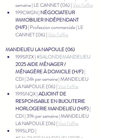
semaine | LE CANNET (06) | 
Voir l’offre
199CWGN | 
NÉGOCIATEUR 
IMMOBILIER INDÉPENDANT 
(H/F)
 | Profession commerciale | LE 
CANNET (06) | 
Voir l’offre
MANDELIEU LA NAPOULE (06)
199SPZX | 
#SALONDEMANDELIEU
2025 AIDE MÉNAGER / 
MÉNAGÈRE À DOMICILE (H/F)
 | 
CDI | 24h par semaine | MANDELIEU 
LA NAPOULE (06) | 
Voir l’offre
199SNQX | 
ADJOINT DE 
RESPONSABLE EN BIJOUTERIE 
HORLOGERIE MANDELIEU (H/F)
 | 
CDI | 39h par semaine | MANDELIEU 
LA NAPOULE (06) | 
Voir l’offre
199SLPD | 