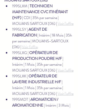
MOUANS SARTOUX (06)
199SLXM | 
TECHNICIEN 
MAINTENANCE CVC ITINÉRANT 
(H/F)
 | CDI | 35h par semaine | 
MOUANS SARTOUX (06) | 
Voir l’offre
199SLSY | 
AGENT DE 
FABRICATION
 | Intérim | 18 Mois | 35h 
par semaine | MOUANS-SARTOUX 
(06) | 
Voir l’offre
199SLXG | 
OPÉRATEUR DE 
PRODUCTION POUDRE H/F
 | 
Intérim | 1 Mois | 35h par semaine | 
MOUANS SARTOUX (06) | 
Voir l’offre
199SLXK | 
OPÉRATEUR DE 
LAVERIE INDUSTRIELLE H/F
 | 
Intérim | 1 Mois | 35h par semaine | 
MOUANS SARTOUX (06) | 
Voir l’offre
199SMDT | 
AROMATICIEN / 
AROMATICIENNE
 | Intérim | 3 Mois | 