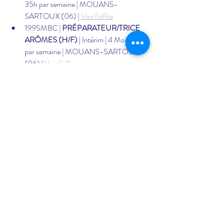
35h par semaine | MOUANS-
SARTOUX (06) | 
Voir l’offre
199SMBC | 
PRÉPARATEUR/TRICE 
ARÔMES (H/F)
 | Intérim | 4 Mois | 35h 
par semaine | MOUANS-SARTOUX 
(06) | 
Voir l’offre
MOUGINS (06)
199SXJF | 
VENDEUR RAYON 
SERVICE TRADITIONNEL H/F
 | CDI | 
35h par semaine | MOUGINS (06) | 
Voir l’offre
199TJMC | 
TECHNICIEN / 
TECHNICIENNE FRIGORISTE 
(H/F)
 | CDI | 39h par semaine | 
MOUGINS (06) | 
Voir l’offre
199SSKY | 
#SALONDEMANDELIEU2025
: 
ÉQUIPIER POLYVALENT H/F
 | CDI | 