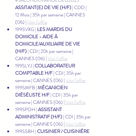
#SALONDEMANDELIEU2025
ASSITANT(E) DE VIE (H/F)
 | CDD | 
12 Mois | 35h par semaine | CANNES 
(06) | 
Voir l’offre
199SVXG | 
LES MARDIS DU 
DOMICILE - AIDE À 
DOMICILE/AUXILIAIRE DE VIE 
(H/F)
 | CDI | 20h par semaine | 
CANNES (06) | 
Voir l’offre
199SLYJ | 
COLLABORATEUR 
COMPTABLE H/F
 | CDI | 35h par 
semaine | CANNES (06) | 
Voir l’offre
199SMFB | 
MÉCANICIEN 
DIÉSÉLISTE H/F
 | CDI | 35h par 
semaine | CANNES (06) | 
Voir l’offre
199SPDH | 
ASSISTANT 
ADMINISTRATIF (H/F)
 | CDI | 35h par 
semaine | CANNES (06) | 
Voir l’offre
199SSBH | 
CUISINIER / CUISINIÈRE 