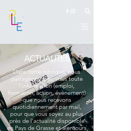
ACTUALITES
Dans cette rubrique, nous
partageons avec vous toute
l'information (emploi,
formation, action, évènement)
que nous recevons
quotidiennement par mail,
pour que vous soyez au plus
près de l'actualité disponible
en Pays de Grasse et alentours