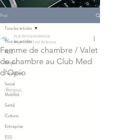
Post
Tous les articles
PLIE PAYSDEGRASSE
Tous les articles
18 juin 2021
1 min de lecture
Femme de chambre / Valet
PLIE
de chambre au Club Med
Emploi
d'Opio
Formation
Social
Bonjour,
Mobilité
Santé
Culture
Entreprise
ESS