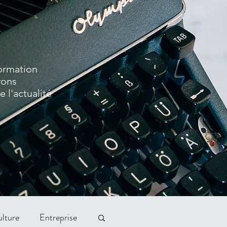
formation
vons
 l'actualité
lture
Entreprise