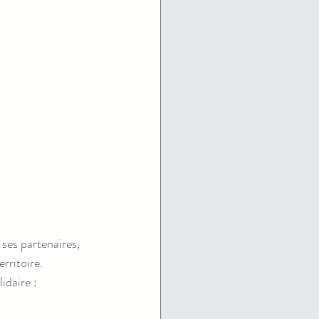
es partenaires, 
rritoire.
idaire :